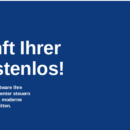
ft Ihrer
stenlos!
tware Ihre
ienter steuern
ch moderne
tten.