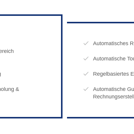
Automatisches R
ereich
Automatische To
g
Regelbasiertes
holung &
Automatische Gut
Rechnungserstel