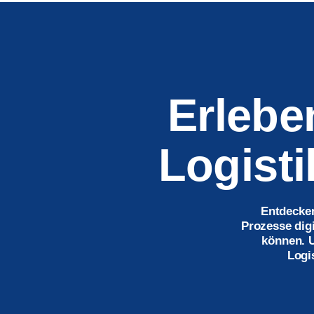
Erleben
Logisti
Entdecken
Prozesse digi
können. U
Logi