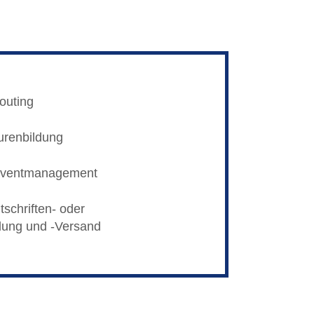
outing
urenbildung
 Eventmanagement
schriften- oder
lung und -Versand