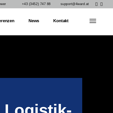
ewer
+43 (3452) 747 88
support@4ward.at
werte
erenzen
News
Kontakt
 Logistik­